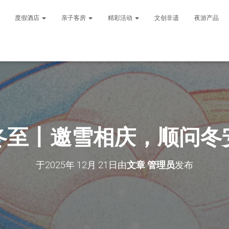
度假酒店
亲子客房
精彩活动
文创非遗
夜游产品
冬至丨邀雪相庆，顺问冬
于
2025年 12月 21日
由
文章 管理员
发布