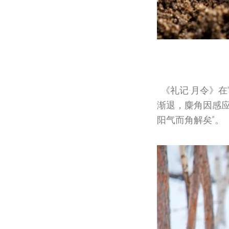
《礼记·月令》在
渐退，麋角因感
阳气而角解矣”。