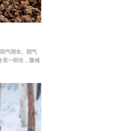
至阳气萌生、阴气
冬至一阳生，麋感