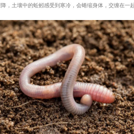
降，土壤中的蚯蚓感受到寒冷，会蜷缩身体，交缠在一