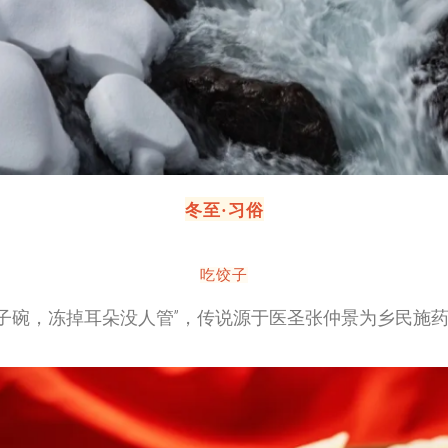
冬至·习俗
吃饺子
子碗，冻掉耳朵没人管”，传说源于医圣张仲景为乡民施药