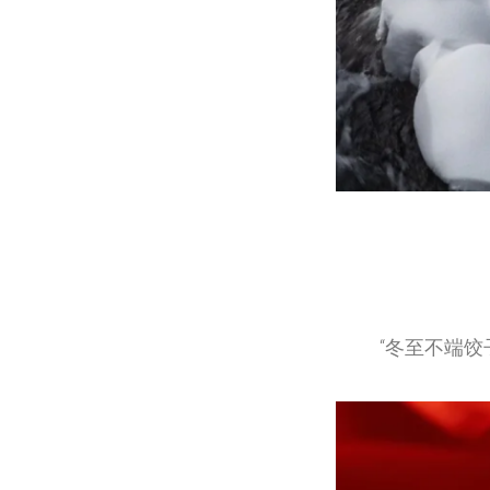
“冬至不端饺