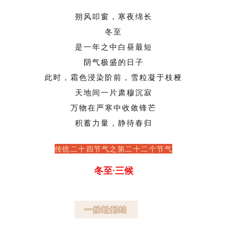
朔风叩窗，寒夜绵长
冬至
是一年之中白昼最短
阴气极盛的日子
此时，霜色浸染阶前，雪粒凝于枝桠
天地间一片肃穆沉寂
万物在严寒中收敛锋芒
积蓄力量，静待春归
传统二十四节气之第二十二个节气
冬至·三候
一候蚯蚓结