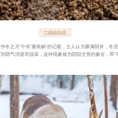
二候麋角解
“仲冬之月”中有“麋角解”的记载，古人认为麋属阴兽，冬
应到阴气消退而脱落，这种现象被为阴阳交替的象征，即“