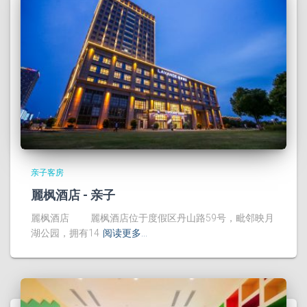
亲子客房
麗枫酒店 - 亲子
麗枫酒店 麗枫酒店位于度假区丹山路59号，毗邻映月
湖公园，拥有14
阅读更多…