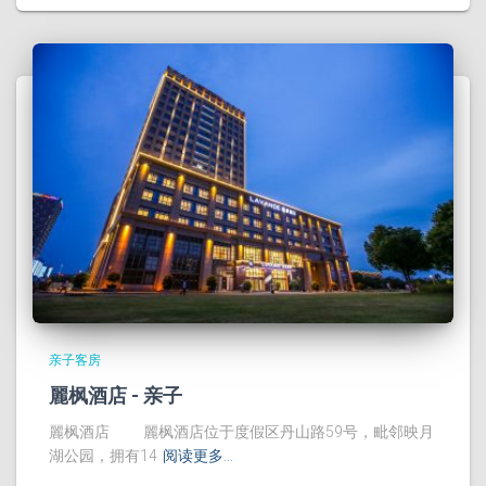
亲子客房
麗枫酒店 - 亲子
麗枫酒店 麗枫酒店位于度假区丹山路59号，毗邻映月
湖公园，拥有14
阅读更多…