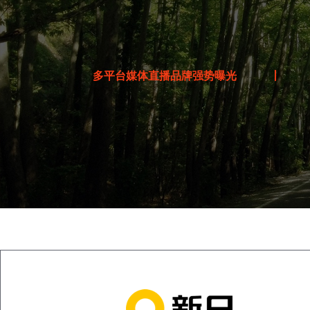
来啦！13000人，2026锡山宛山湖马拉松11月8日鸣枪开跑
报名倒计时！参赛门槛升级
成绩证书、赛场照片查询下载！完赛服、PB服、破3风衣申领流程
多平台媒体直播品牌强势曝光
丨
宛马奔腾！圆满开跑
文明参赛，明天7:30开跑~
今天开始领物啦~
吴韵传承·AR赋能！宛马奖牌公布
吉『象』赛道OrangeLine更新！11月9日带你跑向最好成绩~
11月9日，一起宛马奔腾！参赛物资领取攻略来啦
下周日开跑！参赛服、完赛服、PB服、破3风衣公布
必迈送福利啦！宛马选手专享
开赛倒计时！您的参赛号码开放查询啦
关于取消2025锡山宛山湖马拉松赛事欢乐跑项目的公告
吉『象』赛道，有奖征集啦
开跑倒计时33天！佳节快乐