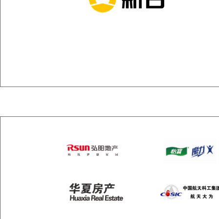
丈量完成！2025金秋吉象赛道，奔跑正当时
官兔公布！11月9日领跑吉『象』赛道
优化再提升！繁花盛开时，只待您来
官兔公布！11月9日领跑吉『象』赛道
官方配速员测评，谁会是你的“配速搭子”？
以团之名，燃动锡山！宛马『跑团赛中赛』报名开启
共筑活力品牌！2025宛马招商火热进行中
最后3天！科学备赛，刷新PB……
今天17点报名截止！11月9日，共赴吉象赛道
官 “兔” 招募，今天17点截止！
报名最后3天！
报名即将开启！2025『宛马』赛事组织工作部署会顺利召开